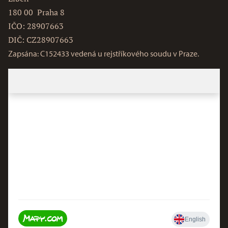
180 00 Praha 8
IČO: 28907663
DIČ: CZ28907663
Zapsána: C152433 vedená u rejstříkového soudu v Praze.