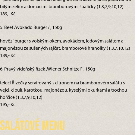
bílým zelím a domácími bramborovými špalíčky (1,3,7,9,10,12)
189,- Kč
5. Beef Avokádo Burger / , 150g
hovězí burger s volským okem, avokádem, ledovým salátem a
majonézou ze sušených rajčat, bramborové hranolky (1,3,7,10,12)
189,- Kč
6. Pravý vídeňský řízek „Wiener Schnitzel“ , 150g
telecí Řizečky servírovaný s citronem na bramborovém salátu s
vejci, cibulí, karotkou, majonézou, kyselými okurkami a trochou
hořčice (1,3,7,9,10,12)
195,- Kč
Salátové menu