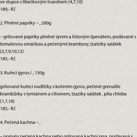
ve slupce s libečkovým tvarohem (4,7,10)
189,- Kč
2. Plněné papriky – , 200g
– grilované papriky plněné sýrem a listovým špenátem, podávané s
tomatovou omáčkou a pečenými brambory, tzatziky salátek
(3,7,9,10,12)
185,- Kč
3. Kuřecí gyros / , 150g
grilované kuřecí nudličky s kořením gyros, pečené grenaille
brambůrky s tymiánem a citronem, tzaziky salátek , pita chleba
(1,7,10)
185,- Kč
4. Pečená kachna – ,
– pomalu pečená kachna nebo grilovaná kachní prsa, podávaná s