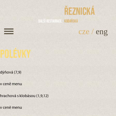
Řeznická
Další restaurace
Kodaňská
cze
/
eng
Polévky
dýňová (7,9)
v ceně menu
hrachová s klobásou (1,9,12)
v ceně menu