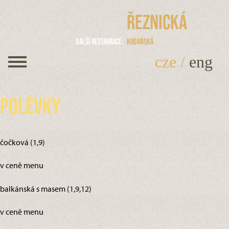
Řeznická
Další restaurace
Kodaňská
cze
/
eng
Polévky
čočková (1,9)
v ceně menu
balkánská s masem (1,9,12)
v ceně menu