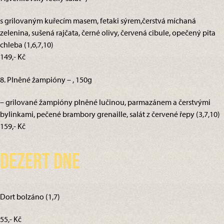
s grilovaným kuřecím masem, fetaki sýrem,čerstvá míchaná
zelenina, sušená rajčata, černé olivy, červená cibule, opečený pita
chleba (1,6,7,10)
149,- Kč
8. Plněné žampióny – , 150g
– grilované žampióny plněné lučinou, parmazánem a čerstvými
bylinkami, pečené brambory grenaille, salát z červené řepy (3,7,10)
159,- Kč
Dezert dne
Dort bolzáno (1,7)
55,- Kč