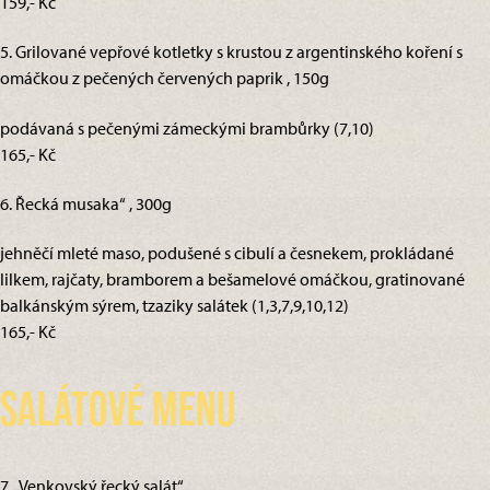
159,- Kč
5. Grilované vepřové kotletky s krustou z argentinského koření s
omáčkou z pečených červených paprik , 150g
podávaná s pečenými zámeckými brambůrky (7,10)
165,- Kč
6. Řecká musaka“ , 300g
jehněčí mleté maso, podušené s cibulí a česnekem, prokládané
lilkem, rajčaty, bramborem a bešamelové omáčkou, gratinované
balkánským sýrem, tzaziky salátek (1,3,7,9,10,12)
165,- Kč
Salátové menu
7. „Venkovský řecký salát“ ,