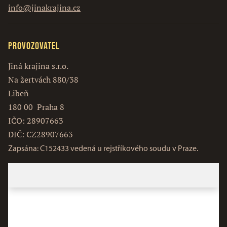
info@jinakrajina.cz
Provozovatel
Jiná krajina s.r.o.
Na žertvách 880/38
Libeň
180 00 Praha 8
IČO: 28907663
DIČ: CZ28907663
Zapsána: C152433 vedená u rejstříkového soudu v Praze.