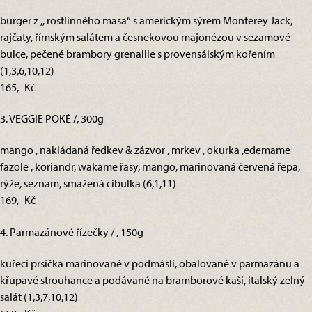
burger z ,, rostlinného masa“ s americkým sýrem Monterey Jack,
rajčaty, římským salátem a česnekovou majonézou v sezamové
bulce, pečené brambory grenaille s provensálským kořením
(1,3,6,10,12)
165,- Kč
3. VEGGIE POKÉ /, 300g
mango , nakládaná ředkev & zázvor , mrkev , okurka ,edemame
fazole , koriandr, wakame řasy, mango, marinovaná červená řepa,
rýže, seznam, smažená cibulka (6,1,11)
169,- Kč
4. Parmazánové řízečky / , 150g
kuřecí prsíčka marinované v podmáslí, obalované v parmazánu a
křupavé strouhance a podávané na bramborové kaši, italský zelný
salát (1,3,7,10,12)