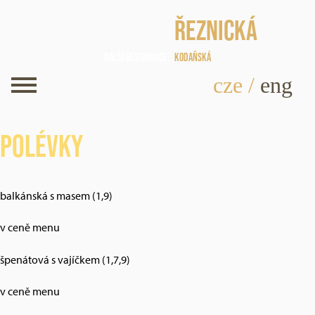
Řeznická
Další restaurace
Kodaňská
cze
/
eng
Polévky
balkánská s masem (1,9)
v ceně menu
špenátová s vajíčkem (1,7,9)
v ceně menu