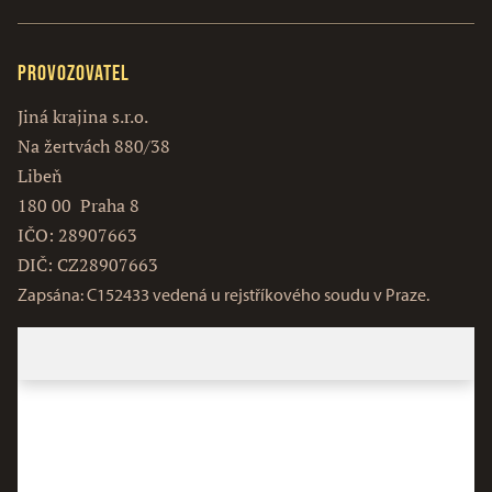
Provozovatel
Jiná krajina s.r.o.
Na žertvách 880/38
Libeň
180 00 Praha 8
IČO: 28907663
DIČ: CZ28907663
Zapsána: C152433 vedená u rejstříkového soudu v Praze.