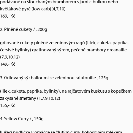
podávané na šťouchaným bramborem s jarní cibulkou nebo
květákové pyré (low carb)(4,7,10)
169,- Kč
2. Plněné cukety / , 200g
grilované cukety plněné zeleninovým ragú (lilek, cuketa, paprika,
čerstvé bylinky) gratinovaný sýrem, pečené brambory greanaille
(7,9,10,12)
149,- Kč
3. Grilovaný sýr halloumi se zeleninou ratatouille , 125g
(lilek, cuketa, paprika, bylinky), na rajčatovém kuskusu s kopečkem
zakysané smetany (1,7,9,10,12)
155,- Kč
4. Yellow Curry / , 150g
kuřecí nudličky v omáčce se žlutým curry, kokosovým mlékem,