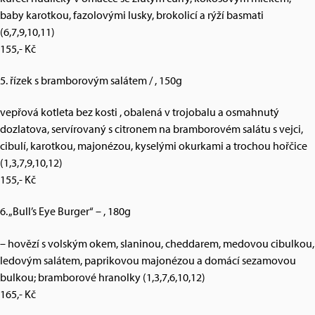
baby karotkou, fazolovými lusky, brokolicí a rýží basmati
(6,7,9,10,11)
155,- Kč
5. řízek s bramborovým salátem / , 150g
vepřová kotleta bez kosti , obalená v trojobalu a osmahnutý
dozlatova, servírovaný s citronem na bramborovém salátu s vejci,
cibulí, karotkou, majonézou, kyselými okurkami a trochou hořčice
(1,3,7,9,10,12)
155,- Kč
6. „Bull’s Eye Burger“ – , 180g
– hovězí s volským okem, slaninou, cheddarem, medovou cibulkou,
ledovým salátem, paprikovou majonézou a domácí sezamovou
bulkou; bramborové hranolky (1,3,7,6,10,12)
165,- Kč